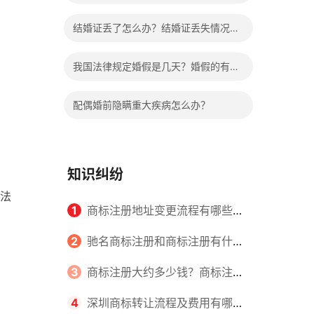
哪些程序？
结婚证丢了怎么办？结婚证丢失情况有
哪些？
我国法律规定婚假是几天？婚假的有关
规定有哪些？
配偶婚前隐瞒重大疾病怎么办？
知识纠纷
法
1
商标注册地址变更流程有哪些？
怎么提交申请书件？
2
驰名商标注册和商标注册有什么
区别？
3
商标注册大约多少钱？商标注册
查询的方式有哪些？
4
深圳商标转让流程及费用有哪些