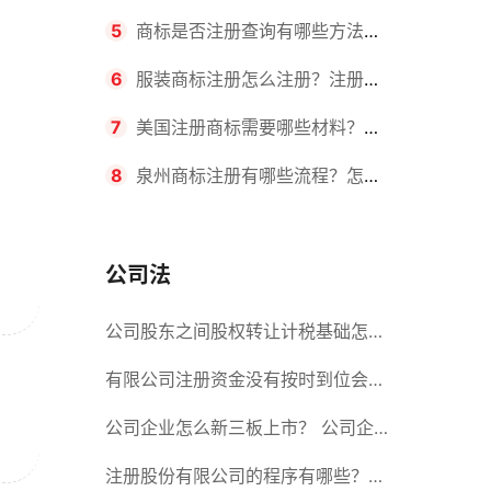
要求？商标转让所需时间是多久？
5
商标是否注册查询有哪些方法？
有哪些步骤？
6
服装商标注册怎么注册？注册商
标流程有哪些？
7
美国注册商标需要哪些材料？美
国商标办理流程有哪些？
8
泉州商标注册有哪些流程？怎么
注册吗？
公司法
公司股东之间股权转让计税基础怎么
确认？公司股东之间的股权转让要符
有限公司注册资金没有按时到位会怎
合什么要件？
么样？股份有限公司设立的注册条件
公司企业怎么新三板上市？ 公司企
业新三板上市的流程
注册股份有限公司的程序有哪些？注