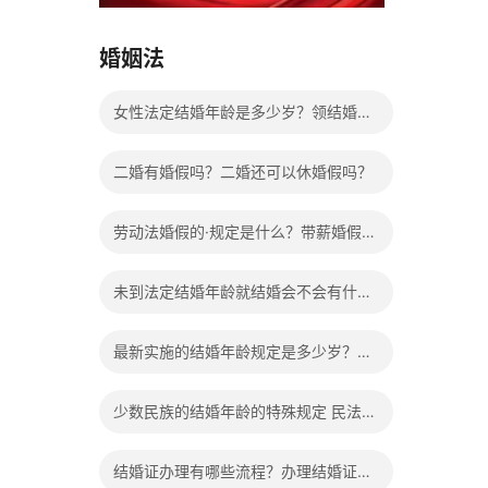
15037178970
婚姻法
女性法定结婚年龄是多少岁？领结婚证
需要带什么证件？
二婚有婚假吗？二婚还可以休婚假吗？
劳动法婚假的·规定是什么？带薪婚假工
资怎么计算？
未到法定结婚年龄就结婚会不会有什么
法律后果？
最新实施的结婚年龄规定是多少岁？法
，
定婚龄的确定依据有哪些？
少数民族的结婚年龄的特殊规定 民法典
有关结婚的规定
结婚证办理有哪些流程？办理结婚证有