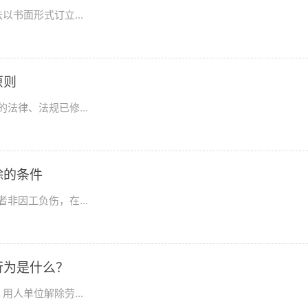
书面形式订立...
原则
法律、法规已修...
除的条件
非因工负伤，在...
行为是什么？
人单位解除劳...