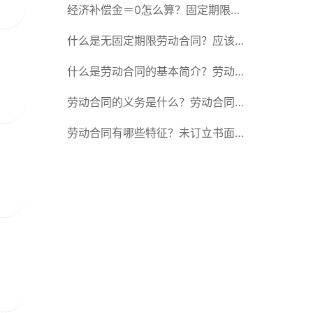
除合同的15种情形
经济补偿金＝0怎么算？固定期限劳
动合同又称什么？
什么是无固定期限劳动合同？应该怎
么解除或终止劳动合同？
什么是劳动合同的基本简介？劳动合
同的形式
劳动合同的义务是什么？劳动合同应
具备哪些条款？
劳动合同有哪些特征？未订立书面劳
动合同的法律后果