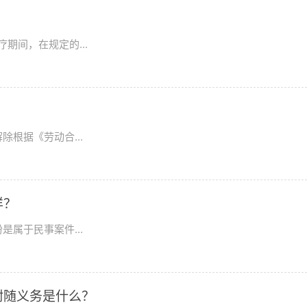
期间，在规定的...
根据《劳动合...
样？
属于民事案件...
附随义务是什么？