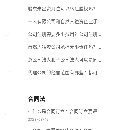
册股份有限公司需要提交哪些材料？
股东未出资到位可以转让股权吗？股
东未出资到位能否分红？
一人有限公司和自然人独资企业哪个
好？一人公司设立条件有哪些？
公司注册需要多少费用？公司注册需
要准备什么材料？
自然人独资公司承担无限责任吗？有
限责任公司与有限责任公司的区别
总公司法人和子公司法人可以是同一
个人吗？总公司更名分公司需要更改
代理公司的经营范围有哪些？都可以
吗？
代理哪些？
合同法
什么是合同订立？合同订立要遵守
什么原则？订立方式有哪些？
2023-03-16