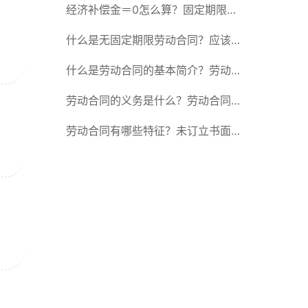
除合同的15种情形
经济补偿金＝0怎么算？固定期限劳
动合同又称什么？
什么是无固定期限劳动合同？应该怎
么解除或终止劳动合同？
什么是劳动合同的基本简介？劳动合
同的形式
劳动合同的义务是什么？劳动合同应
具备哪些条款？
劳动合同有哪些特征？未订立书面劳
动合同的法律后果