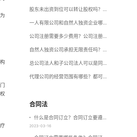
册股份有限公司需要提交哪些材料？
股东未出资到位可以转让股权吗？股
为
东未出资到位能否分红？
一人有限公司和自然人独资企业哪个
好？一人公司设立条件有哪些？
公司注册需要多少费用？公司注册需
要准备什么材料？
自然人独资公司承担无限责任吗？有
构
限责任公司与有限责任公司的区别
总公司法人和子公司法人可以是同一
个人吗？总公司更名分公司需要更改
代理公司的经营范围有哪些？都可以
门
吗？
代理哪些？
权
合同法
什么是合同订立？合同订立要遵守
疗
什么原则？订立方式有哪些？
2023-03-16