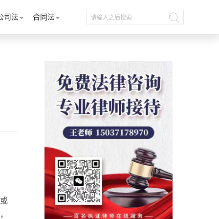
公司法
合同法
或
，