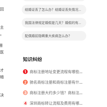
哪些程序？
回
结婚证丢了怎么办？结婚证丢失情况有
哪些？
我国法律规定婚假是几天？婚假的有关
主
规定有哪些？
。
配偶婚前隐瞒重大疾病怎么办？
普
医
知识纠纷
才
1
商标注册地址变更流程有哪些？
暗
怎么提交申请书件？
2
驰名商标注册和商标注册有什么
区别？
3
商标注册大约多少钱？商标注册
决
查询的方式有哪些？
4
深圳商标转让流程及费用有哪些