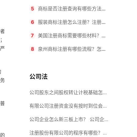
要求？商标转让所需时间是多久？
5
商标是否注册查询有哪些方法？
有哪些步骤？
6
服装商标注册怎么注册？注册商
，
者
标流程有哪些？
7
美国注册商标需要哪些材料？美
；
严
国商标办理流程有哪些？
8
泉州商标注册有哪些流程？怎么
注册吗？
的
公司法
务
公司股东之间股权转让计税基础怎么
普
确认？公司股东之间的股权转让要符
有限公司注册资金没有按时到位会怎
合什么要件？
么样？股份有限公司设立的注册条件
公司企业怎么新三板上市？ 公司企
业新三板上市的流程
注册股份有限公司的程序有哪些？注
的