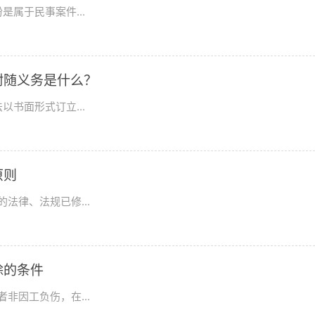
属于民事案件...
附随义务是什么？
书面形式订立...
原则
法律、法规已修...
除的条件
非因工负伤，在...