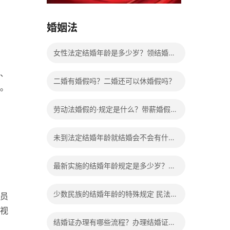
15037178970
婚姻法
女性法定结婚年龄是多少岁？领结婚证
、
需要带什么证件？
二婚有婚假吗？二婚还可以休婚假吗？
。
劳动法婚假的·规定是什么？带薪婚假工
资怎么计算？
未到法定结婚年龄就结婚会不会有什么
法律后果？
最新实施的结婚年龄规定是多少岁？法
定婚龄的确定依据有哪些？
少数民族的结婚年龄的特殊规定 民法典
员
视
有关结婚的规定
结婚证办理有哪些流程？办理结婚证有