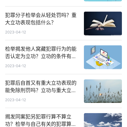
犯罪分子检举会从轻处罚吗？重
大立功表现包括什么？
2023-04-12
检举揭发他人窝藏犯罪行为的能
否认定为立功？立功的条件有哪
些？
2023-04-12
犯罪后自首又有重大立功表现的
能免除刑罚吗？立功与重大立功
的区分是怎样？
2023-04-12
揭发同案犯另犯罪行算不算立
功？检举与自己有关的犯罪算不