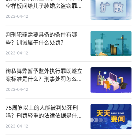
空样板间给儿子装婚房盗窃罪如
何处罚？
2023-04-12
判刑犯罪需要具备的条件有哪
些？训诫属于什么处罚？
2023-04-12
徇私舞弊暂予监外执行罪既遂立
案标准是什么？刑事处罚怎么进
行处罚？
2023-04-12
75周岁以上的人能被判处死刑
吗？刑罚轻重的法律依据是什
么？
2023-04-12