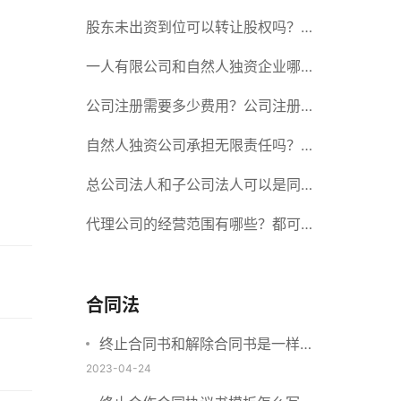
册股份有限公司需要提交哪些材料？
股东未出资到位可以转让股权吗？股
东未出资到位能否分红？
一人有限公司和自然人独资企业哪个
好？一人公司设立条件有哪些？
公司注册需要多少费用？公司注册需
要准备什么材料？
自然人独资公司承担无限责任吗？有
限责任公司与有限责任公司的区别
总公司法人和子公司法人可以是同一
个人吗？总公司更名分公司需要更改
代理公司的经营范围有哪些？都可以
吗？
代理哪些？
合同法
终止合同书和解除合同书是一样的
吗？提前终止合同算不算违约？
2023-04-24