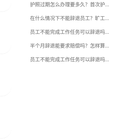
承吗？
护照过期怎么办理要多久？首次护照
有效期是多久？
在什么情况下不能辞退员工？旷工辞
退有经济补偿金吗？
员工不能完成工作任务可以辞退吗？
旷工辞退有经济补偿金吗？
半个月辞退能要求赔偿吗？怎样算是
属于违法辞退？
员工不能完成工作任务可以辞退吗？
产假期间工资如何发放？