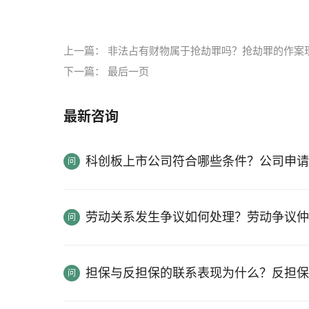
标签：
盗窃枪支罪量刑标准
非法持有枪支罪的
上一篇：
非法占有财物属于抢劫罪吗？抢劫罪的作案
下一篇：
最后一页
最新咨询
科创板上市公司符合哪些条件？公司申请
劳动关系发生争议如何处理？劳动争议仲
担保与反担保的联系表现为什么？反担保