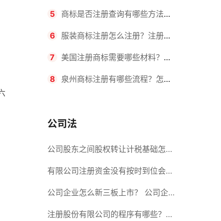
要求？商标转让所需时间是多久？
5
商标是否注册查询有哪些方法？
有哪些步骤？
6
服装商标注册怎么注册？注册商
，
标流程有哪些？
7
美国注册商标需要哪些材料？美
国商标办理流程有哪些？
8
泉州商标注册有哪些流程？怎么
六
注册吗？
公司法
公司股东之间股权转让计税基础怎么
确认？公司股东之间的股权转让要符
有限公司注册资金没有按时到位会怎
合什么要件？
么样？股份有限公司设立的注册条件
公司企业怎么新三板上市？ 公司企
业新三板上市的流程
注册股份有限公司的程序有哪些？注