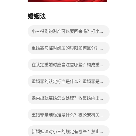
15037178970
婚姻法
小三得到的财产可以要回来吗？打小三
违法吗？
重婚罪与临时姘居的界限如何区分？重
婚罪认定条件有哪些？
在认定重婚时应当注意哪些？构成重婚
罪的前提条件是什么？
重婚罪的认定标准是什么？重婚罪是自
诉还是公诉？
婚内出轨离婚怎么处理？收集婚内出轨
证据的注意事项有哪些？
重婚罪量刑标准是什么？被公安机关逮
捕后可以做什么？
新婚姻法对小三的规定有哪些？禁止重