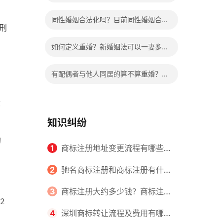
婚的法律依据是什么？
同性婚姻合法化吗？目前同性婚姻合法
刑
的国家有哪些？
如何定义重婚？新婚姻法可以一妻多夫
制吗？
有配偶者与他人同居的算不算重婚？哪
些属于夫妻共同财产？
役
知识纠纷
拘
1
商标注册地址变更流程有哪些？
怎么提交申请书件？
2
驰名商标注册和商标注册有什么
区别？
3
商标注册大约多少钱？商标注册
2
查询的方式有哪些？
4
深圳商标转让流程及费用有哪些