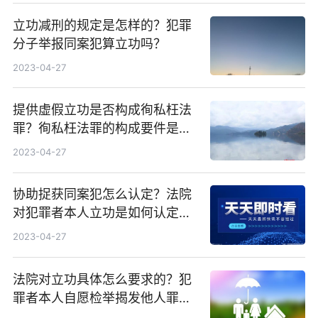
立功减刑的规定是怎样的？犯罪
分子举报同案犯算立功吗？
2023-04-27
提供虚假立功是否构成徇私枉法
罪？徇私枉法罪的构成要件是什
么？
2023-04-27
协助捉获同案犯怎么认定？法院
对犯罪者本人立功是如何认定
的？
2023-04-27
法院对立功具体怎么要求的？犯
罪者本人自愿检举揭发他人罪行
会怎样？