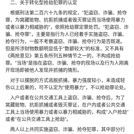
二、关于转化型抢劫犯罪的认定
根据刑法第二百六十九条的规定，“犯盗窃、诈骗、抢夺
罪，为窝藏赃物、抗拒抓捕或者毁灭罪证而当场使用暴力
或者以暴力相威胁的”，依照抢劫罪定罪处罚。“犯盗窃、诈
骗、抢夺罪”，主要是指行为人已经着手实施盗窃、诈骗、
抢夺行为，一般不考察盗窃、诈骗、抢夺行为是否既遂。
但是所涉财物数额明显低于“数额较大”的标准，又不具有
《两抢意见》第五条所列五种情节之一的，不构成抢劫
罪。“当场”是指在盗窃、诈骗、抢夺的现场以及行为人刚离
开现场即被他人发现并抓捕的情形。
对于以摆脱的方式逃脱抓捕，暴力强度较小，未造成轻
伤以上后果的，可不认定为“使用暴力”，不以抢劫罪论处。
入户或者在公共交通工具上盗窃、诈骗、抢夺后，为了
窝藏赃物、抗拒抓捕或者毁灭罪证，在户内或者公共交通
工具上当场使用暴力或者以暴力相威胁的，构成“入户抢劫”
或者“在公共交通工具上抢劫”。
两人以上共同实施盗窃、诈骗、抢夺犯罪，其中部分行