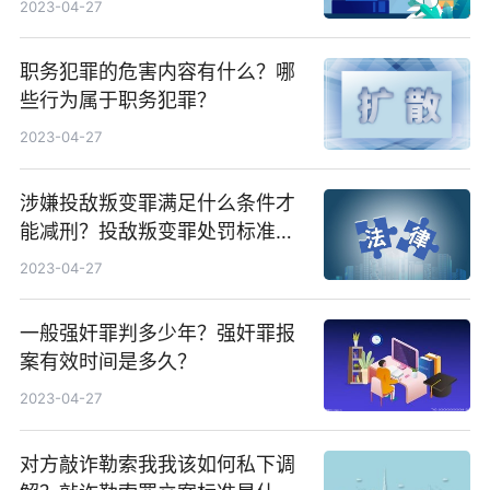
2023-04-27
职务犯罪的危害内容有什么？哪
些行为属于职务犯罪？
2023-04-27
涉嫌投敌叛变罪满足什么条件才
能减刑？投敌叛变罪处罚标准是
怎么规定的？
2023-04-27
一般强奸罪判多少年？强奸罪报
案有效时间是多久？
2023-04-27
对方敲诈勒索我我该如何私下调