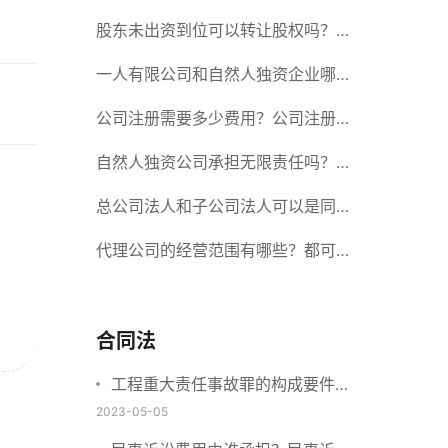
册股份有限公司需要提交哪些材料？
股东未出资到位可以转让股权吗？股
东未出资到位能否分红？
一人有限公司和自然人独资企业哪个
好？一人公司设立条件有哪些？
公司注册需要多少费用？公司注册需
要准备什么材料？
自然人独资公司承担无限责任吗？有
限责任公司与有限责任公司的区别
总公司法人和子公司法人可以是同一
个人吗？总公司更名分公司需要更改
代理公司的经营范围有哪些？都可以
吗？
代理哪些？
合同法
工程重大责任事故罪的构成要件是
什么？工程重大安全事故罪的处罚
2023-05-05
标准是什么？