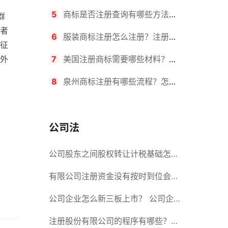
要求？商标转让所需时间是多久？
5
商标是否注册查询有哪些方法？
群
者
有哪些步骤？
6
服装商标注册怎么注册？注册商
征
外
标流程有哪些？
7
美国注册商标需要哪些材料？美
国商标办理流程有哪些？
8
泉州商标注册有哪些流程？怎么
注册吗？
公司法
公司股东之间股权转让计税基础怎么
确认？公司股东之间的股权转让要符
有限公司注册资金没有按时到位会怎
合什么要件？
么样？股份有限公司设立的注册条件
公司企业怎么新三板上市？ 公司企
业新三板上市的流程
注册股份有限公司的程序有哪些？注