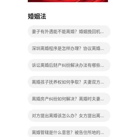
15037178970
婚姻法
妻子有外遇能不能离婚？婚姻挽回机构
靠谱吗？
深圳离婚程序是怎样办理？协议离婚和
诉讼离婚的比较有哪些不同？
诉讼离婚后财产纠纷解决办法有哪些？
协议离婚后财产纠纷如何处理？
离婚孩子抚养权如何争取？夫妻双方协
议离婚后，孩子的抚养费如何确定？
离婚房产纠纷如何解决？离婚时夫妻共
同财产的处理方法有哪些？
对方提出离婚该怎么办？女方提出离婚
吃亏在哪？
离婚管辖是什么意思？被告住所地的法