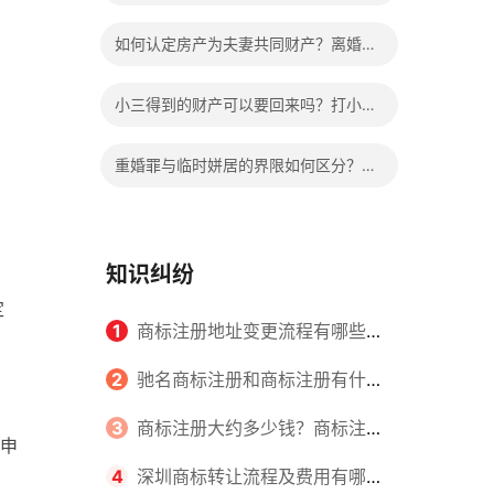
院是离婚管辖的法院吗？
如何认定房产为夫妻共同财产？离婚财
产分割法律规定是什么？
小三得到的财产可以要回来吗？打小三
违法吗？
重婚罪与临时姘居的界限如何区分？重
婚罪认定条件有哪些？
知识纠纷
定
1
商标注册地址变更流程有哪些？
怎么提交申请书件？
2
驰名商标注册和商标注册有什么
区别？
3
商标注册大约多少钱？商标注册
申
查询的方式有哪些？
4
深圳商标转让流程及费用有哪些