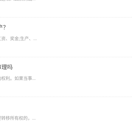
产？
、奖金;生产、...
审理吗
利。如果当事...
移所有权的，...