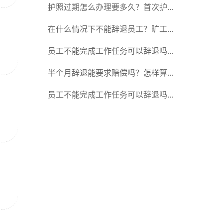
承吗？
护照过期怎么办理要多久？首次护照
有效期是多久？
在什么情况下不能辞退员工？旷工辞
退有经济补偿金吗？
员工不能完成工作任务可以辞退吗？
旷工辞退有经济补偿金吗？
半个月辞退能要求赔偿吗？怎样算是
属于违法辞退？
员工不能完成工作任务可以辞退吗？
产假期间工资如何发放？