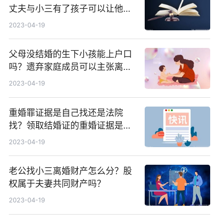
丈夫与小三有了孩子可以让他净
身出户么？
2023-04-19
父母没结婚的生下小孩能上户口
吗？遗弃家庭成员可以主张离婚
损害赔偿吗？
2023-04-19
重婚罪证据是自己找还是法院
找？领取结婚证的重婚证据是怎
样的？
2023-04-19
老公找小三离婚财产怎么分？股
权属于夫妻共同财产吗？
2023-04-19