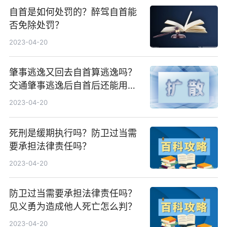
自首是如何处罚的？醉驾自首能
否免除处罚？
2023-04-20
肇事逃逸又回去自首算逃逸吗？
交通肇事逃逸后自首后还能用商
业险吗？
2023-04-20
死刑是缓期执行吗？防卫过当需
要承担法律责任吗？
2023-04-20
防卫过当需要承担法律责任吗？
见义勇为造成他人死亡怎么判？
2023-04-20