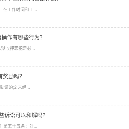
在工作时间和工...
程操作有哪些行为？
收押罪犯是必...
有奖励吗？
的;2 未经...
益诉讼可以和解吗?
第五十五条：对...