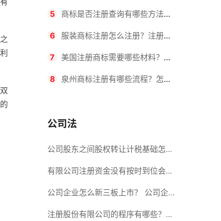
有
要求？商标转让所需时间是多久？
5
商标是否注册查询有哪些方法？
有哪些步骤？
6
服装商标注册怎么注册？注册商
之
利
标流程有哪些？
7
美国注册商标需要哪些材料？美
国商标办理流程有哪些？
8
泉州商标注册有哪些流程？怎么
双
注册吗？
的
公司法
公司股东之间股权转让计税基础怎么
确认？公司股东之间的股权转让要符
有限公司注册资金没有按时到位会怎
合什么要件？
么样？股份有限公司设立的注册条件
公司企业怎么新三板上市？ 公司企
业新三板上市的流程
注册股份有限公司的程序有哪些？注