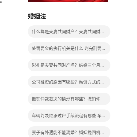
。
15037178970
婚姻法
什么算是夫妻共同财产？夫妻共同财产
离婚怎么分配？
处罚罚金的执行机关是什么 判完刑罚金
不交会给减刑吗？
彩礼是夫妻共同财产吗？结婚三个月离
婚彩礼退多少？
公司融资的原因有哪些？融资方式的种
类有哪些？
撤销仲裁裁决的情形有哪些？撤销仲裁
裁决的条件是什么？
车辆判决继承过户手续流程有哪些 车辆
继承过户要交钱吗多少钱？
妻子有外遇能不能离婚？婚姻挽回机构