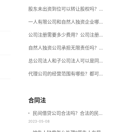
册股份有限公司需要提交哪些材料？
股东未出资到位可以转让股权吗？股
东未出资到位能否分红？
一人有限公司和自然人独资企业哪个
好？一人公司设立条件有哪些？
公司注册需要多少费用？公司注册需
要准备什么材料？
自然人独资公司承担无限责任吗？有
限责任公司与有限责任公司的区别
总公司法人和子公司法人可以是同一
个人吗？总公司更名分公司需要更改
代理公司的经营范围有哪些？都可以
吗？
代理哪些？
合同法
民间借贷公司合法吗？合法的民间
借贷需要符合哪些要求？
2023-05-08