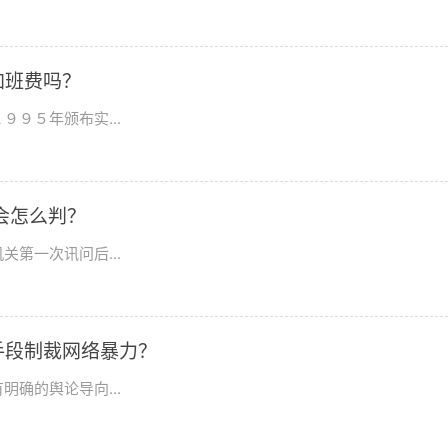
加班费吗？
９５年颁布实...
会怎么判？
第一次讯问后...
手段制裁网络暴力？
确的舆论导向...