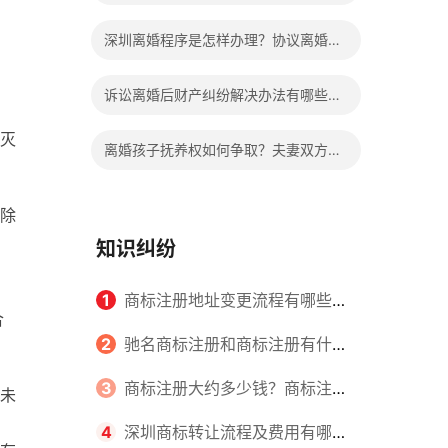
靠谱吗？
深圳离婚程序是怎样办理？协议离婚和
诉讼离婚的比较有哪些不同？
诉讼离婚后财产纠纷解决办法有哪些？
协议离婚后财产纠纷如何处理？
灭
离婚孩子抚养权如何争取？夫妻双方协
议离婚后，孩子的抚养费如何确定？
除
知识纠纷
1
商标注册地址变更流程有哪些？
合
怎么提交申请书件？
2
驰名商标注册和商标注册有什么
区别？
3
商标注册大约多少钱？商标注册
未
查询的方式有哪些？
4
深圳商标转让流程及费用有哪些