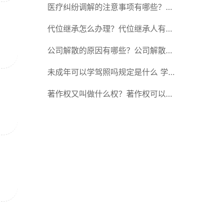
转移登记的现机动车所有人应当准备
医疗纠纷调解的注意事项有哪些？医
哪些材料？
疗纠纷调解有哪些方式？
代位继承怎么办理？代位继承人有赡
养的能力吗？
公司解散的原因有哪些？公司解散的
一般原因是什么意思？
未成年可以学驾照吗规定是什么 学
车考驾照的有效期限最长是多长时
著作权又叫做什么权？著作权可以继
间？
承吗？