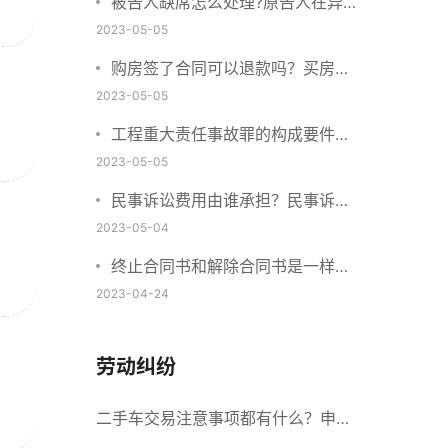
被告人缺席怎么处理?原告人在异
地怎么起诉?
2023-05-05
购房签了合同可以退款吗？买房子
定金不退该找谁？
2023-05-05
工程重大责任事故罪的构成要件是
什么？工程重大安全事故罪的处罚
2023-05-05
标准是什么？
民事诉讼费用由谁承担？民事诉讼
费用收取标准2023
2023-05-04
终止合同书和解除合同书是一样的
吗？提前终止合同算不算违约？
2023-04-24
劳动纠纷
二手车交易注意事项都有什么？申请