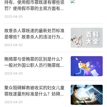
持有、使用假币罪既遂有哪些惩
罚？使用假币罪的主观方面有什
么内容？
2023-04-20
故意杀人罪既遂的最新处罚标准
是哪些？故意杀人的违法行为的
认定条件有哪些？
2023-04-20
贿赂罪与受贿罪的区别是什么？
一般对外国公职人员行贿罪既遂
是怎么量刑的？
2023-04-20
聚众阻碍解救被收买的妇女儿童
罪既遂量刑标准是什么？妨碍公
务罪处罚的法律依据是什么？
2023-04-20