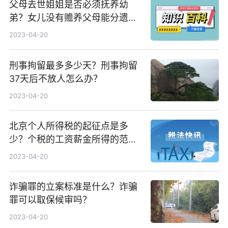
父母去世姐姐是否必须抚养幼
弟？女儿没有赡养父母能分遗产
吗？
2023-04-20
刑事拘留最多多少天？刑事拘留
37天后不放人怎么办？
2023-04-20
北京个人所得税的起征点是多
少？个税的工资薪金所得的范围
包括什么？
2023-04-20
诈骗罪的立案标准是什么？诈骗
罪可以取保候审吗？
2023-04-20