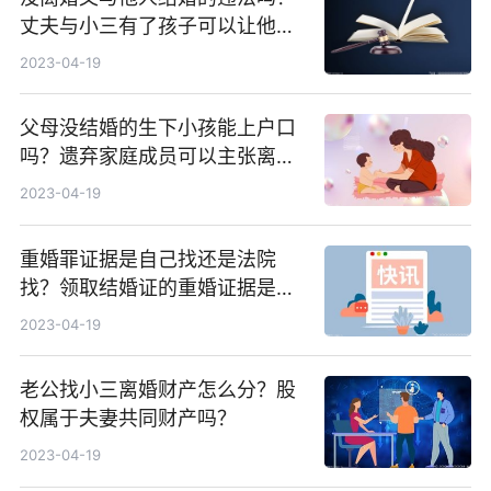
丈夫与小三有了孩子可以让他净
身出户么？
2023-04-19
父母没结婚的生下小孩能上户口
吗？遗弃家庭成员可以主张离婚
损害赔偿吗？
2023-04-19
重婚罪证据是自己找还是法院
找？领取结婚证的重婚证据是怎
样的？
2023-04-19
老公找小三离婚财产怎么分？股
权属于夫妻共同财产吗？
2023-04-19