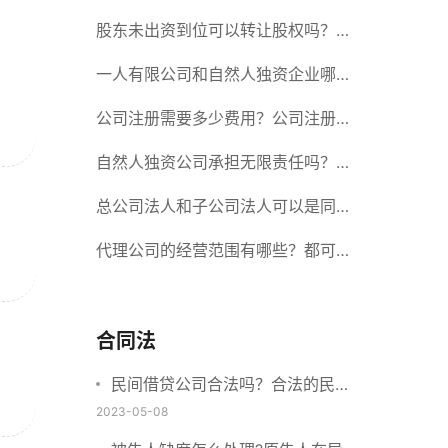
册股份有限公司需要提交哪些材料？
股东未出资到位可以转让股权吗？股
东未出资到位能否分红？
一人有限公司和自然人独资企业哪个
好？一人公司设立条件有哪些？
公司注册需要多少费用？公司注册需
要准备什么材料？
自然人独资公司承担无限责任吗？有
限责任公司与有限责任公司的区别
总公司法人和子公司法人可以是同一
个人吗？总公司更名分公司需要更改
代理公司的经营范围有哪些？都可以
吗？
代理哪些？
合同法
民间借贷公司合法吗？合法的民间
借贷需要符合哪些要求？
2023-05-08