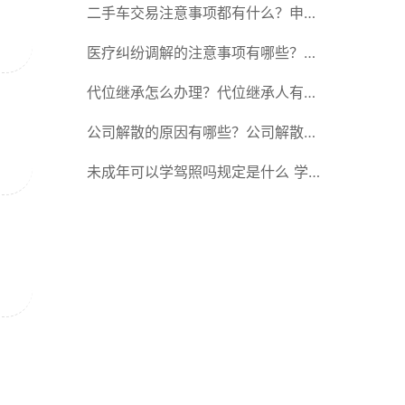
以委托别人签字吗？
二手车交易注意事项都有什么？申请
转移登记的现机动车所有人应当准备
医疗纠纷调解的注意事项有哪些？医
哪些材料？
疗纠纷调解有哪些方式？
代位继承怎么办理？代位继承人有赡
养的能力吗？
公司解散的原因有哪些？公司解散的
一般原因是什么意思？
未成年可以学驾照吗规定是什么 学
车考驾照的有效期限最长是多长时
间？