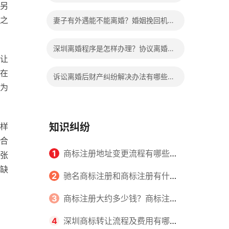
另
继承过户要交钱吗多少钱？
之
妻子有外遇能不能离婚？婚姻挽回机构
靠谱吗？
深圳离婚程序是怎样办理？协议离婚和
让
诉讼离婚的比较有哪些不同？
在
诉讼离婚后财产纠纷解决办法有哪些？
为
协议离婚后财产纠纷如何处理？
样
知识纠纷
合
1
商标注册地址变更流程有哪些？
张
缺
怎么提交申请书件？
2
驰名商标注册和商标注册有什么
区别？
3
商标注册大约多少钱？商标注册
查询的方式有哪些？
4
深圳商标转让流程及费用有哪些