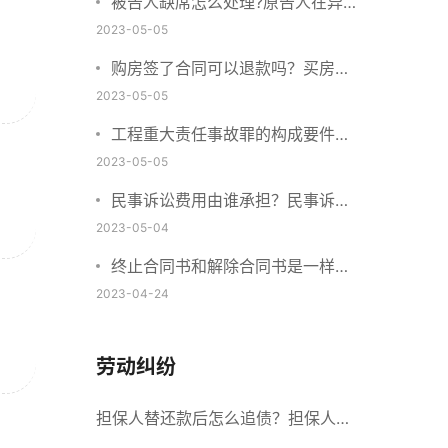
被告人缺席怎么处理?原告人在异
地怎么起诉?
2023-05-05
购房签了合同可以退款吗？买房子
定金不退该找谁？
2023-05-05
工程重大责任事故罪的构成要件是
什么？工程重大安全事故罪的处罚
2023-05-05
标准是什么？
民事诉讼费用由谁承担？民事诉讼
费用收取标准2023
2023-05-04
终止合同书和解除合同书是一样的
吗？提前终止合同算不算违约？
2023-04-24
劳动纠纷
担保人替还款后怎么追债？担保人可