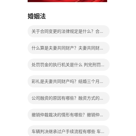
15037178970
婚姻法
关于合同变更的法律规定是什么？合同
变更相关法律法规有哪些？
什么算是夫妻共同财产？夫妻共同财产
离婚怎么分配？
处罚罚金的执行机关是什么 判完刑罚金
不交会给减刑吗？
彩礼是夫妻共同财产吗？结婚三个月离
婚彩礼退多少？
公司融资的原因有哪些？融资方式的种
类有哪些？
撤销仲裁裁决的情形有哪些？撤销仲裁
裁决的条件是什么？
车辆判决继承过户手续流程有哪些 车辆