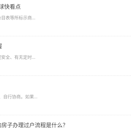
球快看点
表等所标示商...
握
全、有无定时...
自行协商。如果...
的房子办理过户流程是什么？