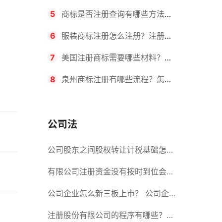
要求？商标转让所需时间是多久？
5
商标是否注册查询有哪些方法？
有哪些步骤？
6
服装商标注册怎么注册？注册商
标流程有哪些？
7
美国注册商标需要哪些材料？美
国商标办理流程有哪些？
8
泉州商标注册有哪些流程？怎么
注册吗？
公司法
公司股东之间股权转让计税基础怎么
确认？公司股东之间的股权转让要符
有限公司注册资金没有按时到位会怎
合什么要件？
么样？股份有限公司设立的注册条件
公司企业怎么新三板上市？ 公司企
业新三板上市的流程
注册股份有限公司的程序有哪些？注