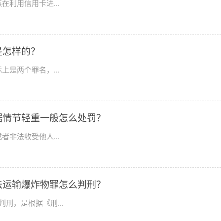
利用信用卡进...
是怎样的？
是两个罪名，...
据情节轻重一般怎么处罚？
非法收受他人...
法运输爆炸物罪怎么判刑？
刑，是根据《刑...