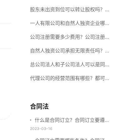
册股份有限公司需要提交哪些材料？
股东未出资到位可以转让股权吗？股
东未出资到位能否分红？
一人有限公司和自然人独资企业哪个
好？一人公司设立条件有哪些？
公司注册需要多少费用？公司注册需
要准备什么材料？
自然人独资公司承担无限责任吗？有
限责任公司与有限责任公司的区别
总公司法人和子公司法人可以是同一
个人吗？总公司更名分公司需要更改
代理公司的经营范围有哪些？都可以
吗？
代理哪些？
合同法
什么是合同订立？合同订立要遵守
什么原则？订立方式有哪些？
2023-03-16