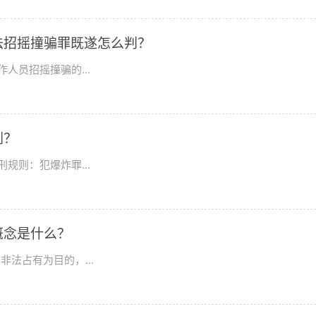
法招摇撞骗罪既遂怎么判？
人员招摇撞骗的...
刑？
规则：犯爆炸罪...
概念是什么？
法占有为目的，...