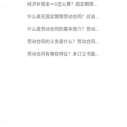
除合同的15种情形
经济补偿金＝0怎么算？固定期限劳
动合同又称什么？
什么是无固定期限劳动合同？应该怎
么解除或终止劳动合同？
什么是劳动合同的基本简介？劳动合
同的形式
劳动合同的义务是什么？劳动合同应
具备哪些条款？
劳动合同有哪些特征？未订立书面劳
动合同的法律后果