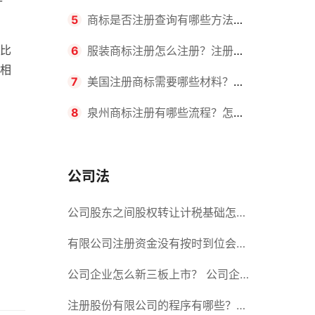
要求？商标转让所需时间是多久？
5
商标是否注册查询有哪些方法？
比
有哪些步骤？
6
服装商标注册怎么注册？注册商
相
标流程有哪些？
7
美国注册商标需要哪些材料？美
国商标办理流程有哪些？
8
泉州商标注册有哪些流程？怎么
注册吗？
公司法
公司股东之间股权转让计税基础怎么
确认？公司股东之间的股权转让要符
有限公司注册资金没有按时到位会怎
合什么要件？
么样？股份有限公司设立的注册条件
公司企业怎么新三板上市？ 公司企
业新三板上市的流程
注册股份有限公司的程序有哪些？注