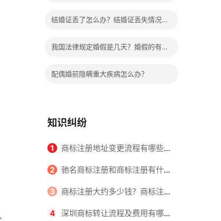
哪些程序？
结婚证丢了怎么办？结婚证丢失情况有
哪些？
我国法律规定婚假是几天？婚假的有关
规定有哪些？
配偶婚前隐瞒重大疾病怎么办？
知识纠纷
1
商标注册地址变更流程有哪些？
怎么提交申请书件？
2
驰名商标注册和商标注册有什么
区别？
3
商标注册大约多少钱？商标注册
查询的方式有哪些？
4
深圳商标转让流程及费用有哪些
处