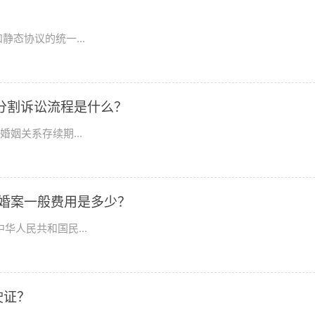
？
态协议的统一...
分割诉讼流程是什么？
姻关系存续期...
婚案一般费用是多少？
华人民共和国民...
驶证？