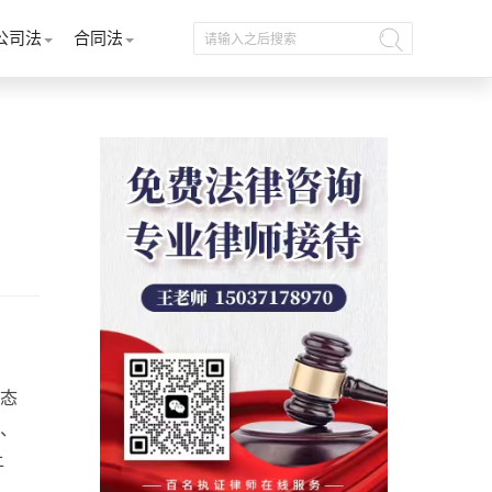
公司法
合同法
态
、
上