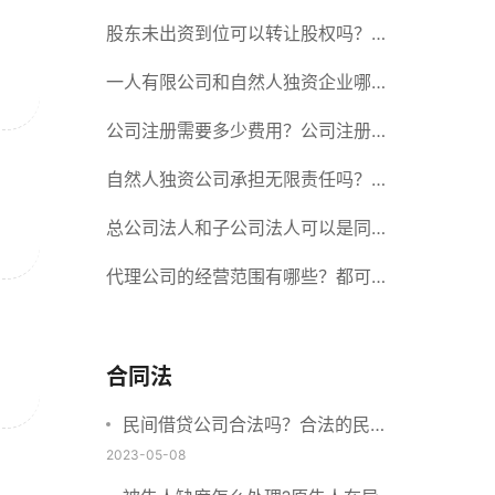
册股份有限公司需要提交哪些材料？
股东未出资到位可以转让股权吗？股
东未出资到位能否分红？
一人有限公司和自然人独资企业哪个
好？一人公司设立条件有哪些？
公司注册需要多少费用？公司注册需
要准备什么材料？
自然人独资公司承担无限责任吗？有
限责任公司与有限责任公司的区别
总公司法人和子公司法人可以是同一
个人吗？总公司更名分公司需要更改
代理公司的经营范围有哪些？都可以
吗？
代理哪些？
合同法
民间借贷公司合法吗？合法的民间
借贷需要符合哪些要求？
2023-05-08