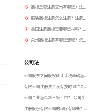
要求？商标转让所需时间是多久？
5
商标是否注册查询有哪些方法？
有哪些步骤？
6
服装商标注册怎么注册？注册商
标流程有哪些？
7
美国注册商标需要哪些材料？美
国商标办理流程有哪些？
8
泉州商标注册有哪些流程？怎么
注册吗？
公司法
公司股东之间股权转让计税基础怎么
确认？公司股东之间的股权转让要符
有限公司注册资金没有按时到位会怎
合什么要件？
么样？股份有限公司设立的注册条件
公司企业怎么新三板上市？ 公司企
业新三板上市的流程
注册股份有限公司的程序有哪些？注