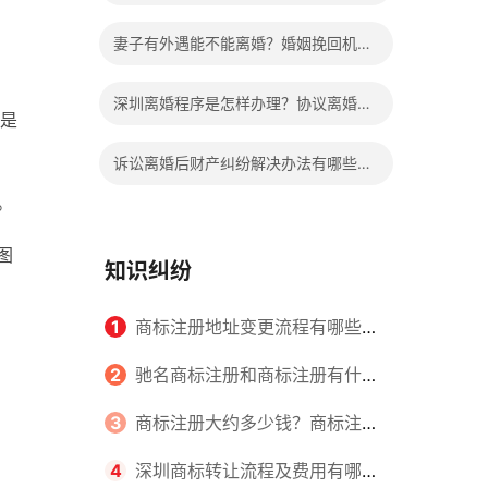
继承过户要交钱吗多少钱？
妻子有外遇能不能离婚？婚姻挽回机构
靠谱吗？
深圳离婚程序是怎样办理？协议离婚和
是
诉讼离婚的比较有哪些不同？
诉讼离婚后财产纠纷解决办法有哪些？
。
协议离婚后财产纠纷如何处理？
图
知识纠纷
1
商标注册地址变更流程有哪些？
怎么提交申请书件？
2
驰名商标注册和商标注册有什么
区别？
3
商标注册大约多少钱？商标注册
查询的方式有哪些？
4
深圳商标转让流程及费用有哪些