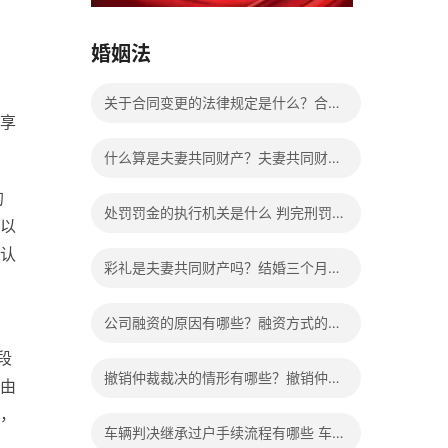
15037178970
婚姻法
关于合同变更的法律规定是什么？合同
享
变更相关法律法规有哪些？
什么算是夫妻共同财产？夫妻共同财产
的
离婚怎么分配？
处罚罚金的执行机关是什么 判完刑罚金
以
认
不交会给减刑吗？
彩礼是夫妻共同财产吗？结婚三个月离
婚彩礼退多少？
公司融资的原因有哪些？融资方式的种
段
类有哪些？
撤销仲裁裁决的情形有哪些？撤销仲裁
由
，
裁决的条件是什么？
车辆判决继承过户手续流程有哪些 车辆