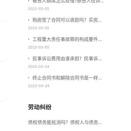
被告人缺席怎么处理?原告人在异
地怎么起诉?
2023-05-05
购房签了合同可以退款吗？买房子
定金不退该找谁？
2023-05-05
工程重大责任事故罪的构成要件是
什么？工程重大安全事故罪的处罚
2023-05-05
标准是什么？
民事诉讼费用由谁承担？民事诉讼
费用收取标准2023
2023-05-04
终止合同书和解除合同书是一样的
吗？提前终止合同算不算违约？
2023-04-24
劳动纠纷
债权债务能抵消吗？债权人与债务人