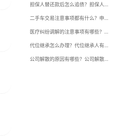
的区别在哪？
担保人替还款后怎么追债？担保人可
以委托别人签字吗？
二手车交易注意事项都有什么？申请
转移登记的现机动车所有人应当准备
医疗纠纷调解的注意事项有哪些？医
哪些材料？
疗纠纷调解有哪些方式？
代位继承怎么办理？代位继承人有赡
养的能力吗？
公司解散的原因有哪些？公司解散的
一般原因是什么意思？